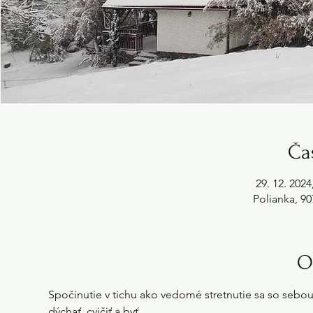
Ča
29. 12. 2024
Polianka, 90
O
Spočinutie v tichu ako vedomé stretnutie sa so sebo
dýchať, cvičiť a byť. 