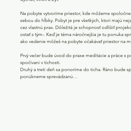
Na pobyte vytvoríme priestor, kde môžeme spoločne n
sebou do hĺbky. Pobyt je pre všetkých, ktorí majú ne
cez vlastnú prax. Dôležitá je schopnosť odlíšiť proje
ostať s tým-. Keď je téma náročnejšia je tu ponuka 
ako vedenie môžeš na pobyte očakávať priestor na med
Prvý večer bude úvod do praxe meditácie a práce s p
spočívani v tichosti.
Druhý a tretí deň sa ponoríme do ticha. Ráno bude sp
ponúkneme sprevádzanú…