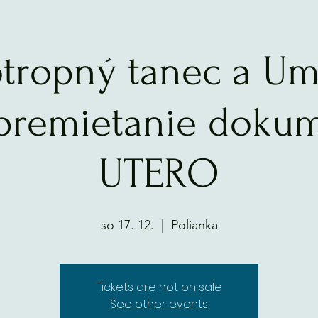
tropný tanec a U
premietanie dokum
UTERO
so 17. 12.
  |  
Polianka
Tickets are not on sale
See other events