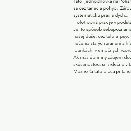
Táto  jednodňovka na Polian
sa cez tanec a pohyb.  Záro
systematickú prax a dych... 

Holotropná prax je v podsta
Je  to spôsob sebapoznania 
našej duše, cez telo a  psyc
liečenia starých zranení a h
 bunkách, v emočných vzorco
Ak máš úprimný záujem dozve
skúsenosťou, si  srdečne víta
Možno ťa táto práca priťa