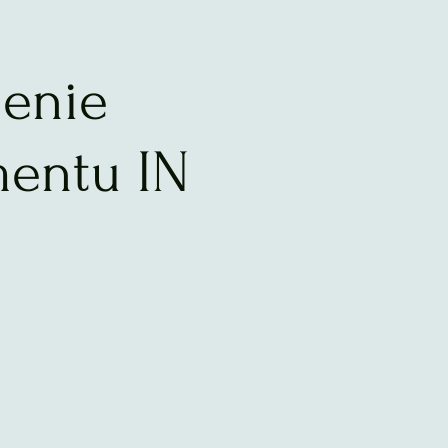
menie
entu IN