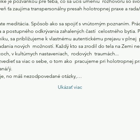
ke je pozvánkou pre teba, čo sa učíš umeniu  rozhovoru so svojo
veň ťa zaujíma transpersonálny presah holotropnej praxe a rada/
te meditácia. Spôsob ako sa spojiť s vnútorným poznaním. Prác
a postupného odkrývania zahalených častí  celostného bytia. P
hiku, sa približujeme k vlastnému autentickému prejavu v plnej  
ľadania nových  možností. Každý kto sa zrodil do tela na Zemi nes
ch, v kultúrnych nastaveniach,  rodových  traumách...

dieť sa viac o sebe, o tom ako  pracujeme pri holotropnej praxi
ná/ý.

huje, no máš nezodpovedané otázky,…
Ukázať viac