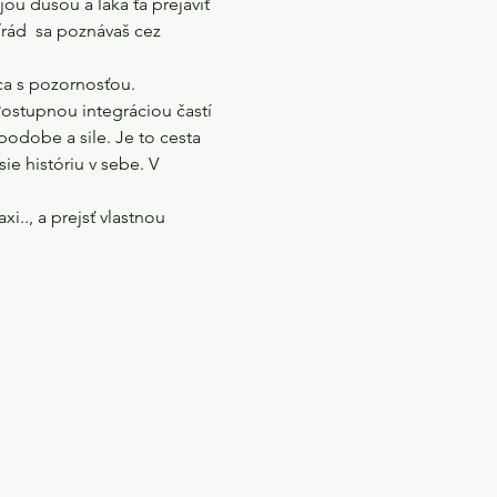
u dušou a láka ťa prejaviť 
rád  sa poznávaš cez 
a s pozornosťou. 

ostupnou integráciou častí 
podobe a sile. Je to cesta 
ie históriu v sebe. V 
.., a prejsť vlastnou 