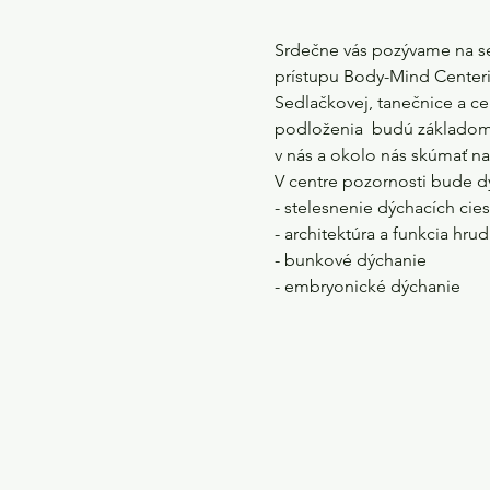
Srdečne vás pozývame na sem
prístupu Body-Mind Centeri
Sedlačkovej, tanečnice a ce
podloženia  budú základom 
v nás a okolo nás skúmať na
V centre pozornosti bude dy
- stelesnenie dýchacích cies
- architektúra a funkcia hrud
- bunkové dýchanie 
- embryonické dýchanie  