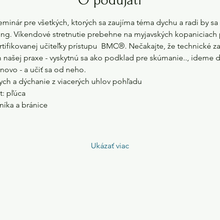
inár pre všetkých, ktorých sa zaujíma téma dychu a radi by sa 
ng. Víkendové stretnutie prebehne na myjavských kopaniciach
rtifikovanej učiteľky prístupu  BMC®. Nečakajte, že technické z
našej praxe - vyskytnú sa ako podklad pre skúmanie.., ideme dy
novo - a učiť sa od neho. 
ch a dýchanie z viacerých uhlov pohľadu 
t: pľúca 
níka a bránice 
Ukázať viac