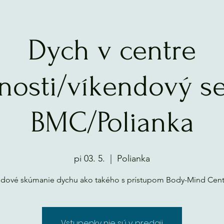
Dych v centre
nosti/víkendový s
BMC/Polianka
pi 03. 5.
  |  
Polianka
ndové skúmanie dychu ako takého s prístupom Body-Mind Cent
Vstupenky nie sú v predaji