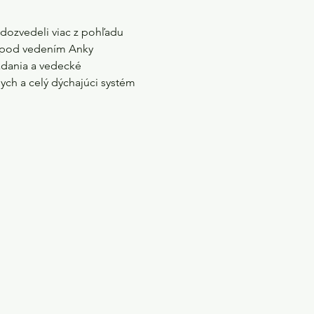
dozvedeli viac z pohľadu 
 pod vedením Anky 
adania a vedecké 
ch a celý dýchajúci systém 