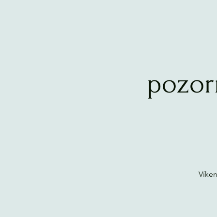
pozor
Víke