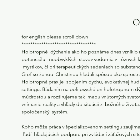
O
for english please scroll down
**********************************
Holotropné  dýchanie ako ho poznáme dnes vzniklo n
potenciálu   neobvyklých  stavov vedomia v  rôznych 
 mystikov, či pri terapeutických sedeniach so substanci
Grof so ženou  Christinou hľadali spôsob ako sprostr
Holotropná prax je  spojením dychu, evokatívnej hu
settingu. Bádaním na poli psyché pri holotropnom d
múdrosťou a rozširujeme tak  mapu vnútorných svetov
vnímanie reality a vhľady do situácii z  bežného života
spoločenský  systém.
Koho môže práca v špecializovanom settingu zaujíma
-ľudí  hľadajúcich podporu pri zvládaní záťažových sit