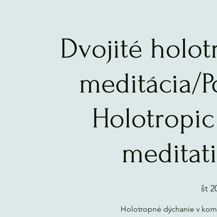
Dvojité holo
meditácia/P
Holotropi
meditat
št 2
Holotropné dýchanie v komo