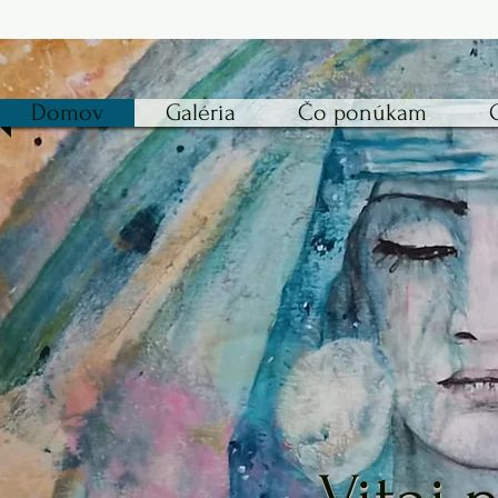
Domov
Galéria
Čo ponúkam