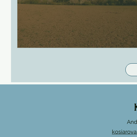
And
kosiarov