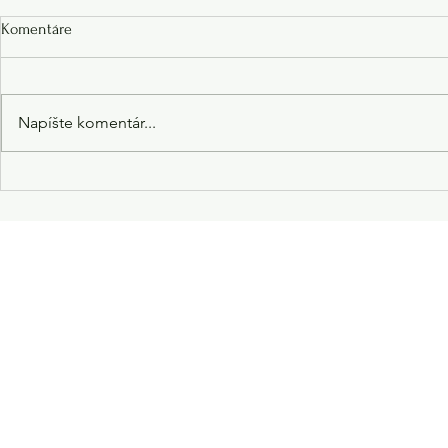
Komentáre
Napíšte komentár...
Holotropné dýchanie: Kratší
Kľúč k pozna
mestský formát alebo dvojité
pozornosti
dýchanie v prírode?