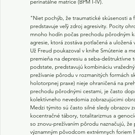
perinatálne matrice (BPM I-IV).
"Niet pochýb, že traumatické skúsenosti a f
predstavuje veľý zdroj agresivity. Pocity ohr
mnoho hodín počas prechodu pôrodným kan
agresie, ktorá zostáva potlačená a uložená 
Už Freud poukazoval v knihe Smútenie a mel
premieňa na depresiu a seba-deštruktívne t
podstate, predstavujú kombináciu vražedn
prežívanie pôrodu v rozmanitých formách s
holotorpnej praxe) nieje ohraničená na preh
prechodu pôrodnými cestami, je často dop
kolektívneho nevedomia zobrazujúcimi obraz
Medzi týmito sú často silné sledy obrazov z
kocentračné tábory, totalitarizmus a genocí
so znovu-prežívaním pôrodu naznačujú, že p
významným pôvodcom extrémnych foriem ľuds