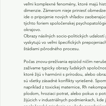
veľmi komplexné fenomény, ktoré majú histo
dimenzie. Zámerom nieje priniesť obmedzený
ide o pripojenie nových vhľadov zaoberajúc
týchto foriem spoločenskej psychopatológie,
okrajovo.
Obrazy násilných socio-politických udalost
vyskytujú vo veľmi špecifických prepojeniac
štádiami pôrodného procesu.
Počas znovu-prežívania epizód ničím neruš
zažívame typicky obrazy ľudských spoločnost
ktoré žijú v harmónii s prírodou, alebo obra
sú všetky zásadné konflikty vyriešené. Spo
napríklad z toxickej maternice, Rh nekomp
plodom, hroziaci potrat, alebo pokus o pot
žijúcich v industriálnych podmienkach, kde 