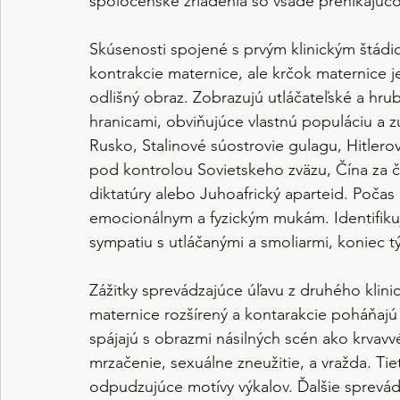
spoločenské zriadenia so všade prenikajúc
Skúsenosti spojené s prvým klinickým štádi
kontrakcie maternice, ale krčok maternice je
odlišný obraz. Zobrazujú utláčateľské a hrub
hranicami, obviňujúce vlastnú populáciu a 
Rusko, Stalinové súostrovie gulagu, Hitlerov
pod kontrolou Sovietskeho zväzu, Čína za 
diktatúry alebo Juhoafrický aparteid. Počas
emocionálnym a fyzickým mukám. Identifiku
sympatiu s utláčanými a smoliarmi, koniec tý
Zážitky sprevádzajúce úľavu z druhého klini
maternice rozšírený a kontarakcie poháňaj
spájajú s obrazmi násilných scén ako krvavvé 
mrzačenie, sexuálne zneužitie, a vražda. T
odpudzujúce motívy výkalov. Ďalšie sprevádz