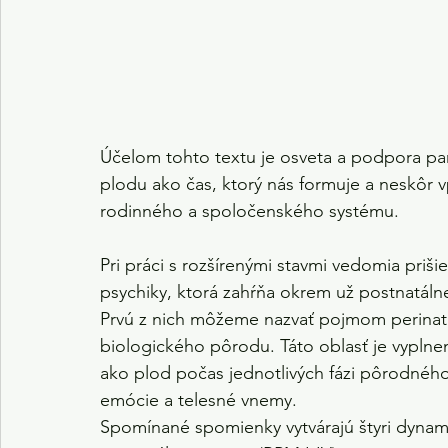
Účelom tohto textu je osveta a podpora pa
plodu ako čas, ktorý nás formuje a neskôr vpl
rodinného a spoločenského systému.
Pri práci s rozšírenými stavmi vedomia priši
psychiky, ktorá zahŕňa okrem už postnatálne
Prvú z nich môžeme nazvať pojmom perinatá
biologického pôrodu. Táto oblasť je vyplnen
ako plod počas jednotlivých fázi pôrodného
emócie a telesné vnemy.
Spomínané spomienky vytvárajú štyri dynam