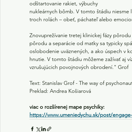
odštartovanie rakiet, výbuchy
nukleárnych bômb. V tomto štádiu niesme li
troch rolách – obeť, páchateľ alebo emocio
Znovuprežívanie tretej klinickej fázy pôro
pôrodu a separácie od matky sa typicky spája
oslobodenie uväznených, a ako úspech v ko
hnutie. V tomto štádiu môžeme zažívať aj ví
vzrušujúcich povojnových obrodení." Grof
Text: Stanislav Grof - The way of psychonaut
Preklad: Andrea Košiarová
viac o rozšírenej mape psychiky:
https://www.umeniedychu.sk/post/engage-